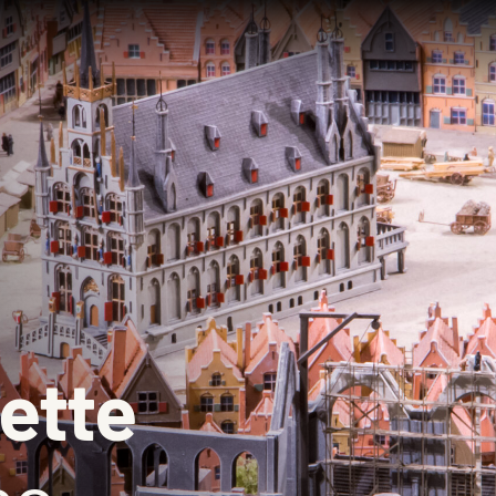
Te zien en te
Collect
doen
Over de
Tentoonstellingen
Zoek in
eren
Activiteiten
Plateel
ette
Religie
Haagse
School 