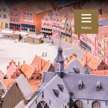
Sluiten
menu
ie
Over Museum
Gouda
 collectie
Organisatie
 de collectie
Steun ons
Nieuws
uze kunst
Verhuur
 School en
van
Contact