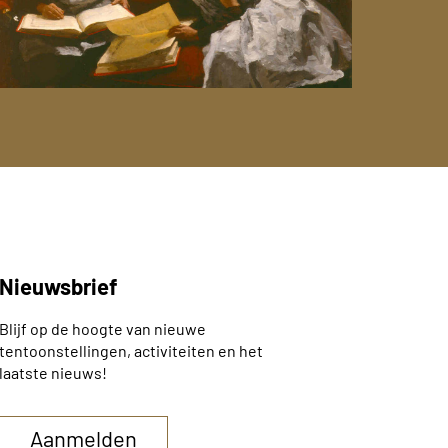
en prachtige verzameling 19de- en
roeg 20ste-eeuwse schilderkunst.
Nieuwsbrief
Blijf op de hoogte van nieuwe
tentoonstellingen, activiteiten en het
laatste nieuws!
Aanmelden