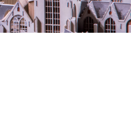
on
aquette
isch gebouw
ingen