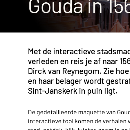
Gouda in 15
Museumcafé
Met de interactieve stadsmaq
verleden en reis je af naar 1
Dirck van Reynegom. Zie hoe
en haar belager wordt gestra
Sint-Janskerk in puin ligt.
De gedetailleerde maquette van Goud
interactieve tool komen de verhalen v
stad, ontdek, kijk, luister, zoom in 