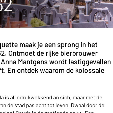
62
Barbiz
Stadsm
Histor
Schenk
uette maak je een sprong in het
562. Ontmoet de rijke bierbrouwer
 Anna Mantgens wordt lastiggevallen
ft. En ontdek waarom de kolossale
a is al indrukwekkend an sich, maar met de
an de stad pas echt tot leven. Dwaal door de
en beleef Gouda in de zestiende eeuw. Een