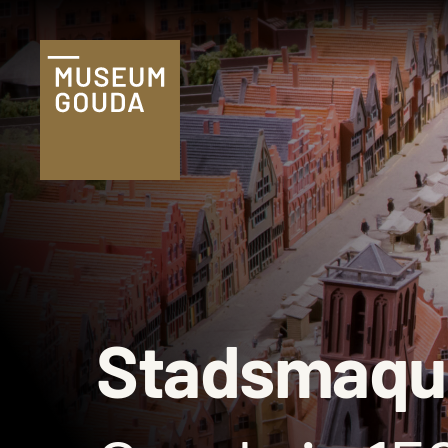
NL
Tickets
Plan je bezoek
Praktische
informatie
Familie & kind
Stadsmaqu
Onderwijs
Groepen
Museumshop