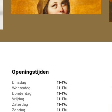
Indrukwekkende altaarstukken,
tekeningen en religieuze objecten.
E
v
Openingstijden
Dinsdag
11-17u
Woensdag
11-17u
Donderdag
11-17u
Vrijdag
11-17u
Zaterdag
11-17u
Zondag
11-17u