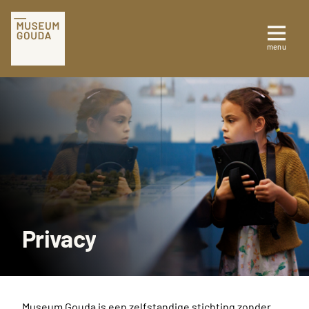
NL
Tickets
menu
Sluiten
Plan je bezoek
Te zien en te doen
Collectie
Over Museum Gouda
Privacy
Museum Gouda is een zelfstandige stichting zonder