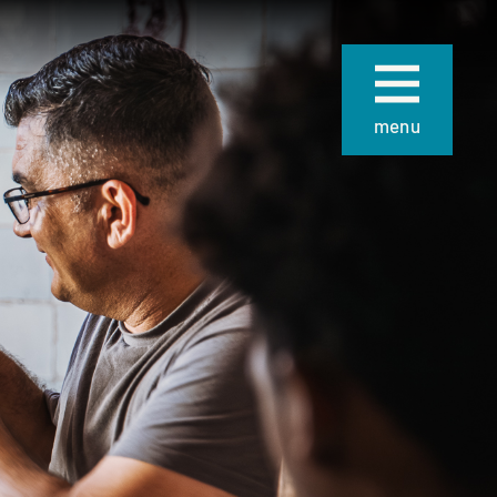
Sluiten
menu
ie
Over Museum
Gouda
 collectie
Organisatie
 de collectie
Steun ons
Nieuws
uze kunst
Verhuur
 School en
van
Contact