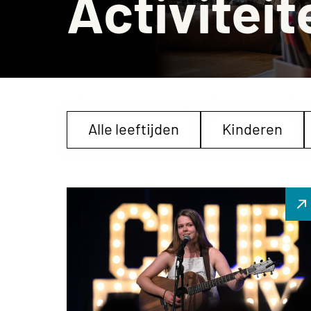
Activiteit
Museumcafé
Alle leeftijden
Kinderen
Offline ligconcert met
Rositha Rikkers
21 augustus