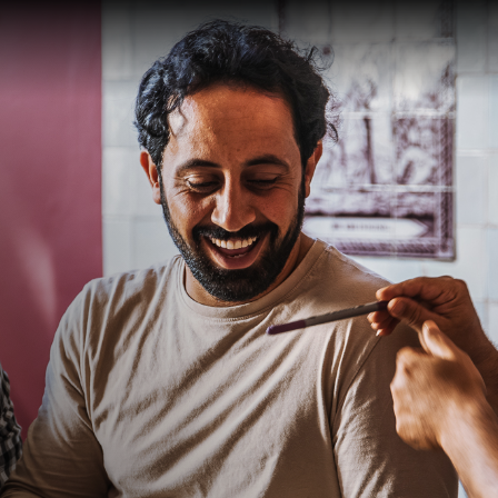
Te zien en te
Collect
doen
Over de
Tentoonstellingen
Zoek in
eren
Activiteiten
Plateel
Religie
Haagse
School 