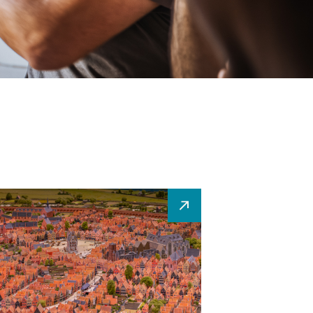
on
aquette
isch gebouw
ingen
l op zaal bij de
maquette
erdag om 12 uur