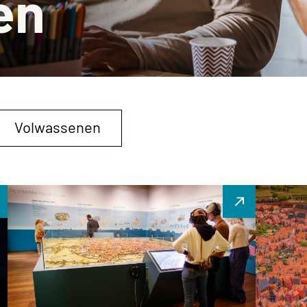
en
Barbiz
Stadsm
Histor
Schenk
Volwassenen
Historic Highlights at the city
Verhaa
scale model (ENG)
stads
Thursdays at 12.30
Elke dond