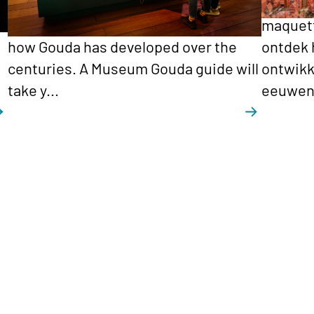
Admire the detailed model of the city
Bewonde
as it appeared in 1562 and discover
maquett
how Gouda has developed over the
ontdek 
centuries. A Museum Gouda guide will
ontwikk
take y...
eeuwen.