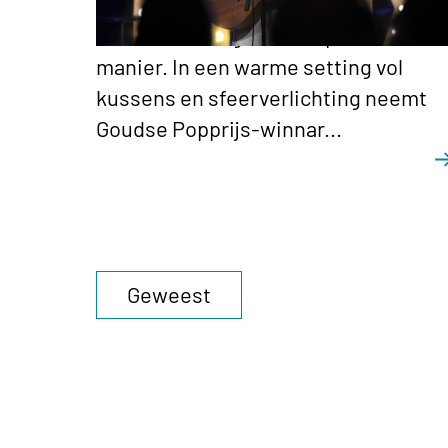
Deze avond beleef je de
tentoonstelling Geloof op een andere
manier. In een warme setting vol
kussens en sfeerverlichting neemt
Goudse Popprijs-winnar...
Geweest