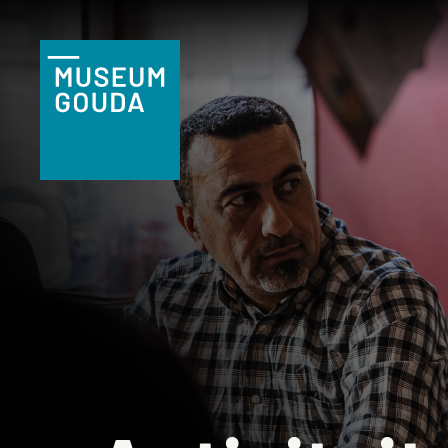
NL
Tickets
Plan je bezoek
Praktische
informatie
Familie & kind
Onderwijs
Groepen
Museumshop