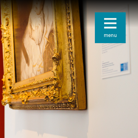
Sluiten
menu
ie
Over Museum
Gouda
 collectie
Organisatie
 de collectie
Steun ons
Nieuws
uze kunst
Verhuur
 School en
van
Contact