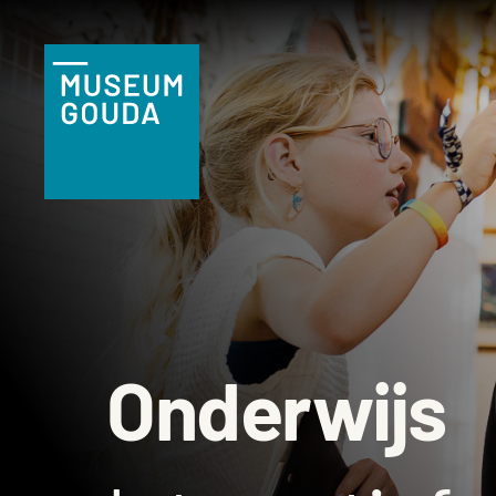
NL
Tickets
Plan je bezoek
Praktische
informatie
Familie & kind
Onderwijs
Onderwijs
Groepen
Museumshop