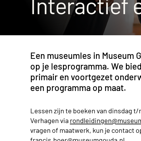
Interactief
Museumcafé
Een museumles in Museum Go
op je lesprogramma. We bie
primair en voortgezet onder
een programma op maat.
Lessen zijn te boeken van dinsdag t/
Verhagen via
rondleidingen@museum
vragen of maatwerk, kun je contact 
francis.boer@museumgouda.nl
.