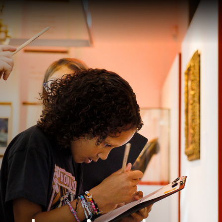
Te zien en te
Collect
doen
Over de
Tentoonstellingen
Zoek in
eren
Activiteiten
Plateel
Religie
Haagse
School 