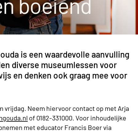
 en boeiend
Barbiz
Stadsm
Histor
Schenk
uda is een waardevolle aanvulling
den diverse museumlessen voor
wijs en denken ook graag mee voor
m vrijdag. Neem hiervoor contact op met Arja
gouda.nl
of 0182-331000. Voor inhoudelijke
opnemen met educator Francis Boer via