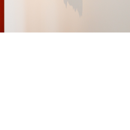
on
aquette
isch gebouw
ingen