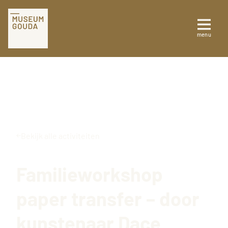
Tickets
menu
Sluiten
Plan je bezoek
Te zien en te doen
Collectie
Bekijk alle activiteiten
Over Museum Gouda
Familieworkshop
paper transfer – door
kunstenaar Dace