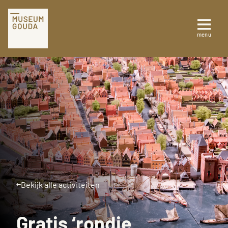
Tickets
menu
Sluiten
Plan je bezoek
Te zien en te doen
Collectie
Over Museum Gouda
Bekijk alle activiteiten
Gratis ‘rondje