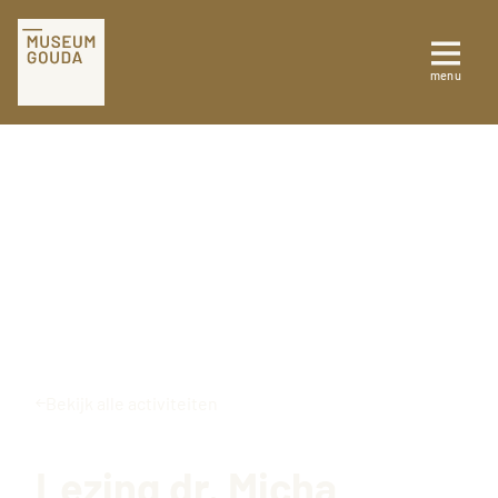
Tickets
menu
Sluiten
Plan je bezoek
Te zien en te doen
Collectie
Over Museum Gouda
Bekijk alle activiteiten
Lezing dr. Micha