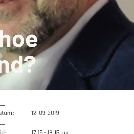
on
aquette
 hoe
isch gebouw
ingen
and?
atum:
12-09-2019
jd:
17.15 - 18.15 uur