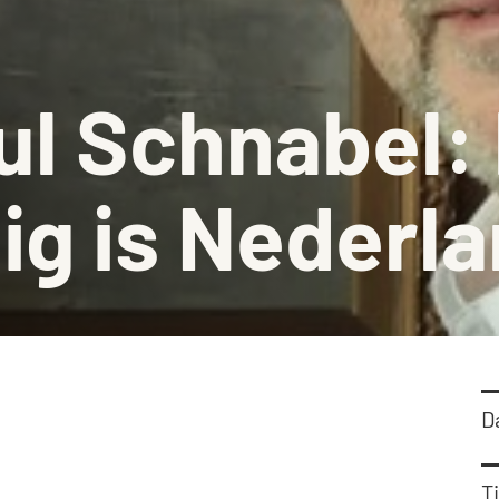
Barbiz
Stadsm
ul Schnabel:
Histor
Schenk
ig is Nederl
D
Ti