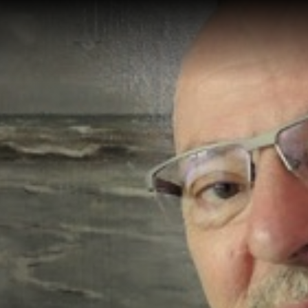
Te zien en te
Collect
doen
Over de
Tentoonstellingen
Zoek in
eren
Activiteiten
Plateel
Religie
Haagse
School 