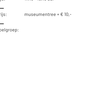
ijs:
museumentree + € 10,-
oelgroep: