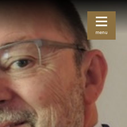
Sluiten
menu
ie
Over Museum
Gouda
 collectie
Organisatie
 de collectie
Steun ons
Nieuws
uze kunst
Verhuur
 School en
van
Contact