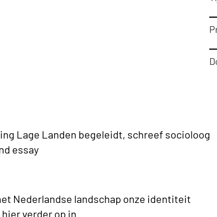
Pr
D
ling Lage Landen begeleidt, schreef socioloog
end essay
 het Nederlandse landschap onze identiteit
 hier verder op in.