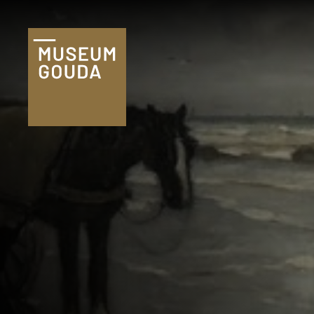
Tickets
Plan je bezoek
Praktische
informatie
Familie & kind
Onderwijs
Groepen
Museumshop