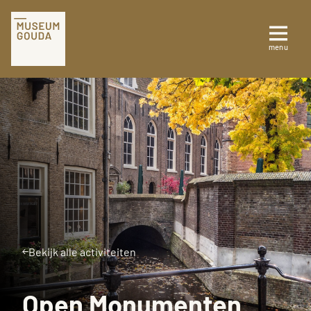
Tickets
menu
Sluiten
Plan je bezoek
Te zien en te doen
Collectie
Over Museum Gouda
Bekijk alle activiteiten
Open Monumenten