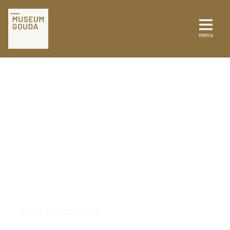
Tickets
menu
Sluiten
Plan je bezoek
Te zien en te doen
Collectie
Over Museum Gouda
Bekijk alle activiteiten