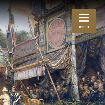
Sluiten
menu
ie
Over Museum
Gouda
 collectie
Organisatie
 de collectie
Steun ons
Nieuws
uze kunst
Verhuur
 School en
van
Contact