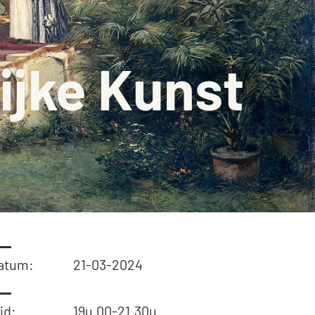
on
aquette
ijke Kunst
isch gebouw
ingen
atum:
21-03-2024
jd:
19u.00-21.30u