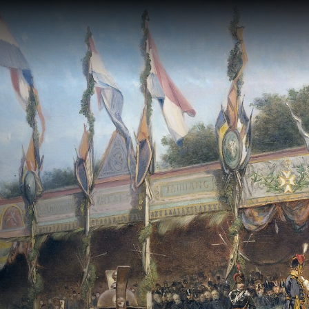
Te zien en te
Collect
doen
Over de
Tentoonstellingen
Zoek in
eren
Activiteiten
Plateel
Religie
Haagse
School 