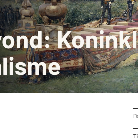
Barbiz
Stadsm
nd: Koninkl
Histor
Schenk
alisme
D
Ti