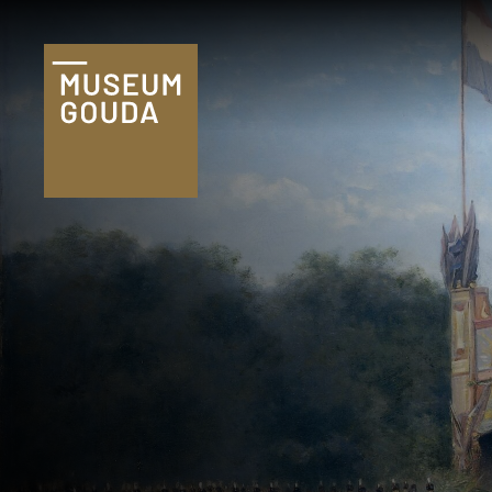
Tickets
Plan je bezoek
Praktische
informatie
Familie & kind
Onderwijs
Groepen
Museumshop