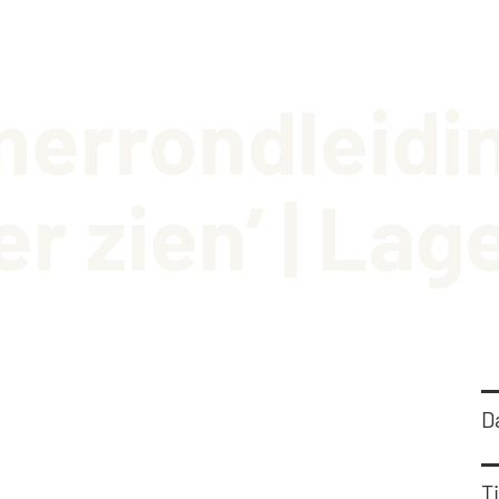
Barbiz
Stadsm
merrondleidi
Histor
Schenk
er zien’ | La
D
Ti