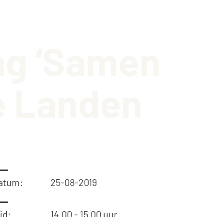
on
aquette
ng ‘Samen
isch gebouw
ingen
ge Landen
atum:
25-08-2019
jd:
14.00 - 15.00 uur