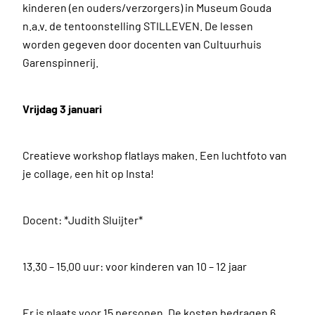
kinderen (en ouders/verzorgers) in Museum Gouda
n.a.v. de tentoonstelling STILLEVEN. De lessen
worden gegeven door docenten van Cultuurhuis
Garenspinnerij.
Vrijdag 3 januari
Creatieve workshop flatlays maken. Een luchtfoto van
je collage, een hit op Insta!
Docent: *Judith Sluijter*
13.30 – 15.00 uur: voor kinderen van 10 – 12 jaar
Er is plaats voor 15 personen. De kosten bedragen 6