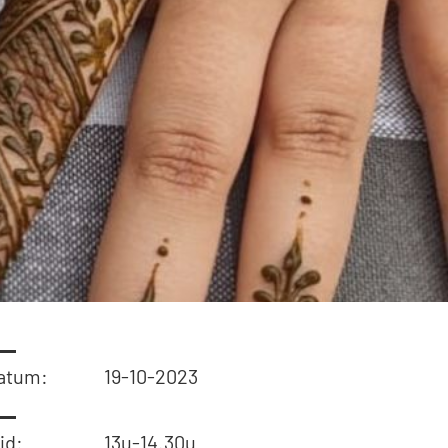
on
aquette
isch gebouw
ingen
atum:
19-10-2023
jd:
13u-14.30u