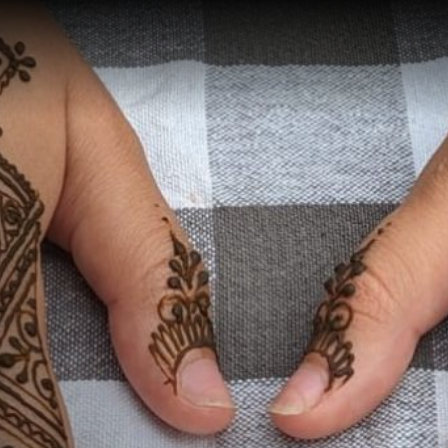
Te zien en te
Collect
doen
Over de
Tentoonstellingen
Zoek in
eren
Activiteiten
Plateel
Religie
Haagse
School 