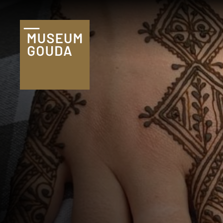
Tickets
Plan je bezoek
Praktische
informatie
Familie & kind
Onderwijs
Groepen
Museumshop