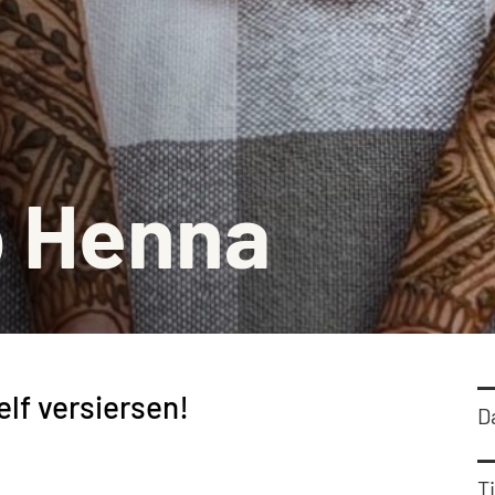
Barbiz
Stadsm
Histor
Schenk
 Henna
elf versiersen!
D
Ti