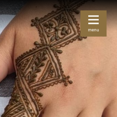
Sluiten
menu
ie
Over Museum
Gouda
 collectie
Organisatie
 de collectie
Steun ons
Nieuws
uze kunst
Verhuur
 School en
van
Contact