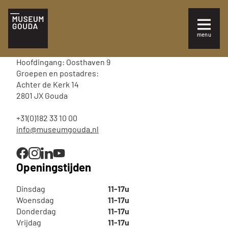
NL
Tickets
menu
Sluiten
Bezoek
Hoofdingang: Oosthaven 9
Plan je bezoek
Groepen en postadres:
Achter de Kerk 14
2801 JX Gouda
Te zien en te doen
+31(0)182 33 10 00
Collectie
info@museumgouda.nl
Over Museum Gouda
Openingstijden
Dinsdag
11-17u
Woensdag
11-17u
Donderdag
11-17u
Vrijdag
11-17u