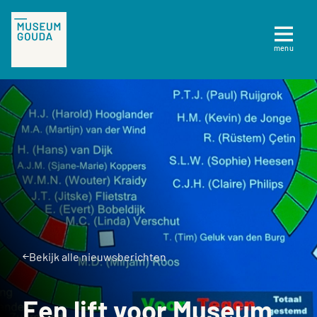
Tickets
menu
Sluiten
Plan je bezoek
Te zien en te doen
Collectie
Over Museum Gouda
Bekijk alle nieuwsberichten
Een lift voor Museum