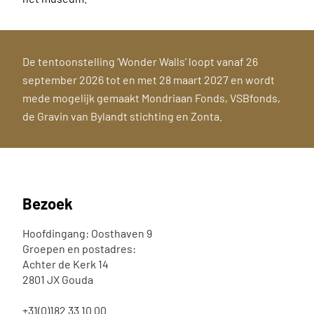
De tentoonstelling ‘Wonder Walls’ loopt vanaf 26
september 2026 tot en met 28 maart 2027 en wordt
mede mogelijk gemaakt
Mondriaan Fonds, VSBfonds,
de Gravin van Bylandt stichting en Zonta.
Bezoek
Hoofdingang: Oosthaven 9
Groepen en postadres:
Achter de Kerk 14
2801 JX Gouda
+31(0)182 33 10 00