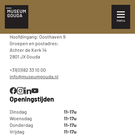
NL
Tickets
menu
Sluiten
Bezoek
Hoofdingang: Oosthaven 9
Plan je bezoek
Groepen en postadres:
Achter de Kerk 14
2801 JX Gouda
Te zien en te doen
+31(0)182 33 10 00
Collectie
info@museumgouda.nl
Over Museum Gouda
Openingstijden
Dinsdag
11-17u
Woensdag
11-17u
Donderdag
11-17u
Vrijdag
11-17u