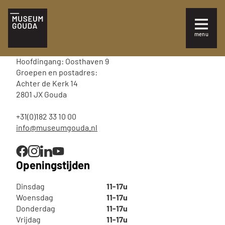
NL
Tickets
menu
Sluiten
Bezoek
Hoofdingang: Oosthaven 9
Plan je bezoek
Groepen en postadres:
Achter de Kerk 14
2801 JX Gouda
Te zien en te doen
+31(0)182 33 10 00
Collectie
info@museumgouda.nl
Over Museum Gouda
Openingstijden
Dinsdag
11-17u
Woensdag
11-17u
Donderdag
11-17u
Vrijdag
11-17u