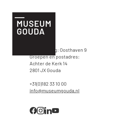
NL
Tickets
Bezoek
Hoofdingang: Oosthaven 9
Plan je bezoek
Groepen en postadres:
Achter de Kerk 14
Praktische
2801 JX Gouda
informatie
+31(0)182 33 10 00
info@museumgouda.nl
Familie & kind
Onderwijs
Groepen
Museumshop