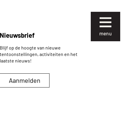
Sluiten
menu
Nieuwsbrief
Blijf op de hoogte van nieuwe
ie
Over Museum
tentoonstellingen, activiteiten en het
Gouda
laatste nieuws!
 collectie
Organisatie
Aanmelden
 de collectie
Steun ons
Nieuws
uze kunst
Verhuur
 School en
van
Contact