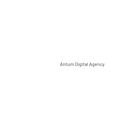
on
aquette
isch gebouw
ingen
Antum Digital Agency