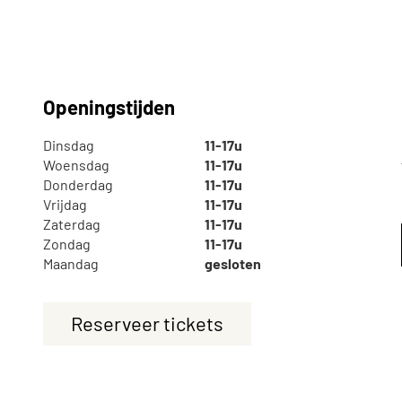
Openingstijden
Dinsdag
11-17u
Te zien en te
Collect
Woensdag
11-17u
doen
Donderdag
11-17u
Over de
Vrijdag
11-17u
Zaterdag
11-17u
Tentoonstellingen
Zoek in
Zondag
11-17u
Maandag
gesloten
eren
Activiteiten
Plateel
Reserveer tickets
Religie
Haagse
School 