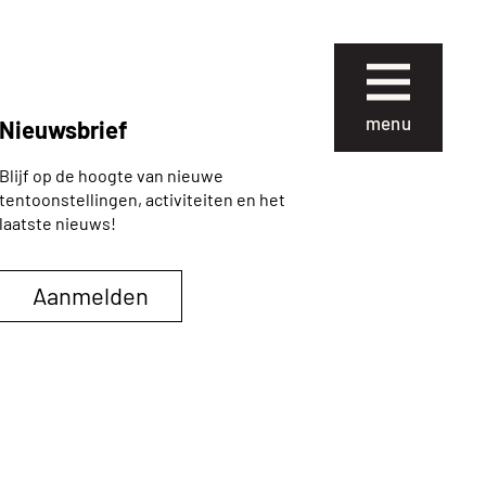
Sluiten
menu
Nieuwsbrief
Blijf op de hoogte van nieuwe
ie
Over Museum
tentoonstellingen, activiteiten en het
Gouda
laatste nieuws!
 collectie
Organisatie
Aanmelden
 de collectie
Steun ons
Nieuws
uze kunst
Verhuur
 School en
van
Contact