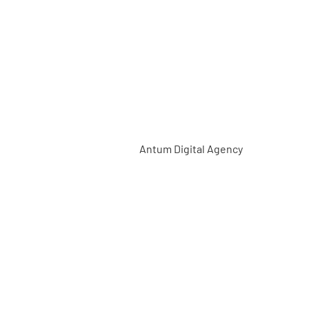
on
aquette
isch gebouw
ingen
Antum Digital Agency