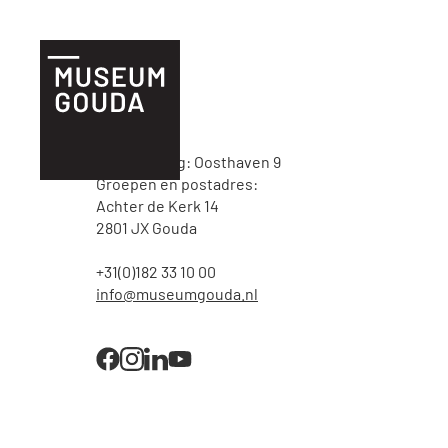
NL
Tickets
Bezoek
Hoofdingang: Oosthaven 9
Plan je bezoek
Groepen en postadres:
Achter de Kerk 14
Praktische
2801 JX Gouda
informatie
+31(0)182 33 10 00
info@museumgouda.nl
Familie & kind
Onderwijs
Groepen
Museumshop