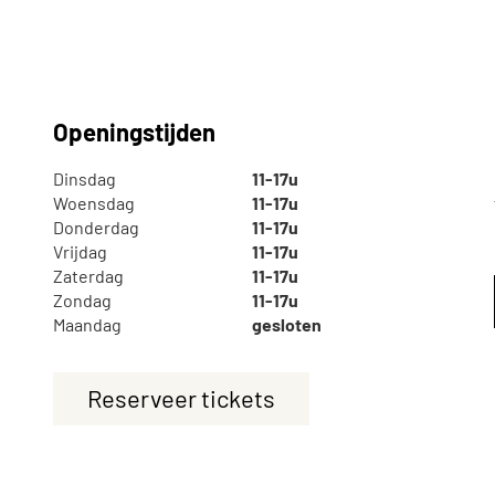
Openingstijden
Dinsdag
11-17u
Te zien en te
Collect
Woensdag
11-17u
doen
Donderdag
11-17u
Over de
Vrijdag
11-17u
Zaterdag
11-17u
Tentoonstellingen
Zoek in
Zondag
11-17u
Maandag
gesloten
eren
Activiteiten
Plateel
Reserveer tickets
Religie
Haagse
School 