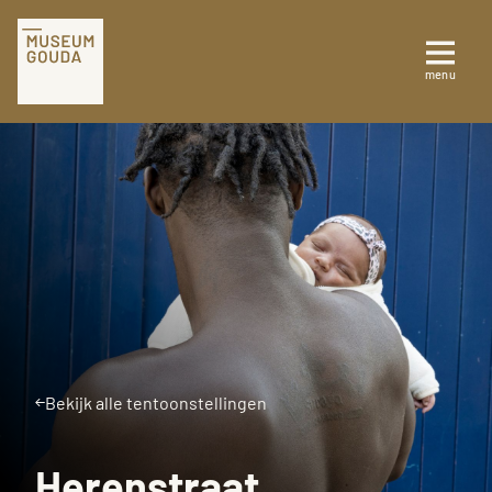
NL
Tickets
menu
Sluiten
Plan je bezoek
Te zien en te doen
Collectie
Over Museum Gouda
Bekijk alle tentoonstellingen
Herenstraat