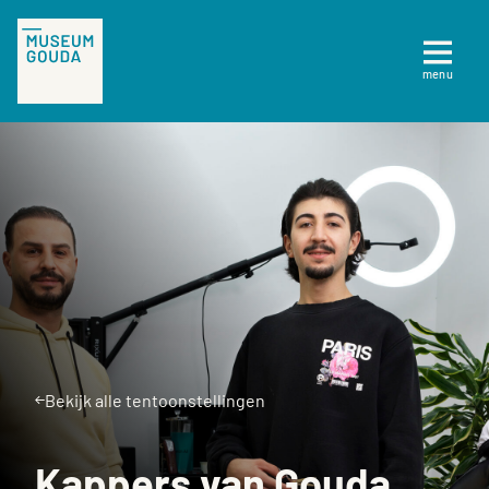
NL
Tickets
menu
Sluiten
Plan je bezoek
Te zien en te doen
Collectie
Over Museum Gouda
Bekijk alle tentoonstellingen
Kappers van Gouda