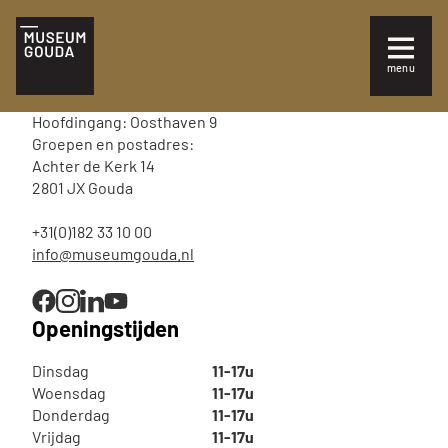
NL
Tickets
menu
Sluiten
Bezoek
Hoofdingang: Oosthaven 9
Plan je bezoek
Groepen en postadres:
Achter de Kerk 14
2801 JX Gouda
Te zien en te doen
+31(0)182 33 10 00
Collectie
info@museumgouda.nl
Over Museum Gouda
Openingstijden
Dinsdag
11-17u
Woensdag
11-17u
Donderdag
11-17u
Vrijdag
11-17u