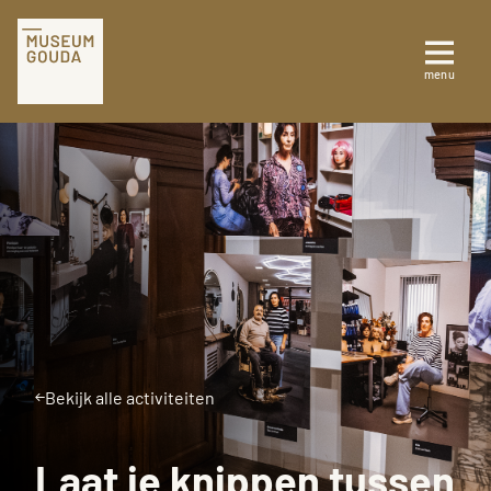
Tickets
menu
Sluiten
Plan je bezoek
Te zien en te doen
Collectie
Over Museum Gouda
Bekijk alle activiteiten
Laat je knippen tussen